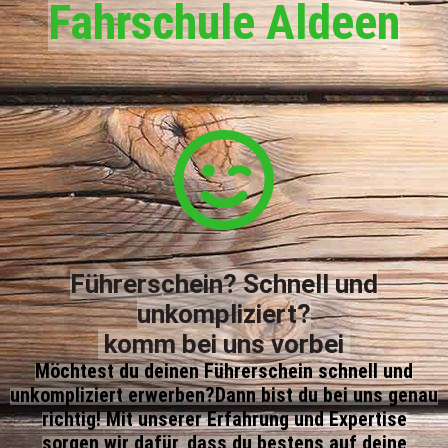
Fahrschule Aldeen
Führerschein? Schnell und
unkompliziert?
komm bei uns vorbei
Möchtest du deinen Führerschein schnell und
unkompliziert erwerben?
Dann bist du bei uns genau
richtig! Mit unserer Erfahrung und Expertise
sorgen
wir dafür, dass du bestens auf deine