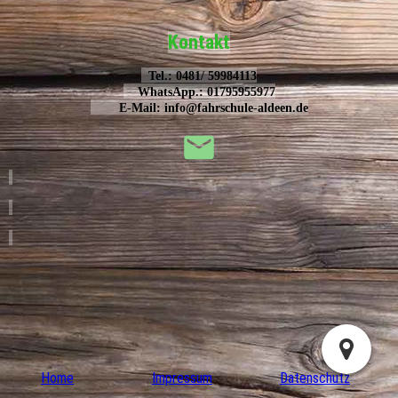
Kontakt
Tel.: 0481/ 59984113
WhatsApp.: 01795955977
E-Mail: info@fahrschule-aldeen.de
Home
Impressum
Datenschutz