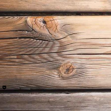
csm_verpackung_fahrenlernen_e4926566a0