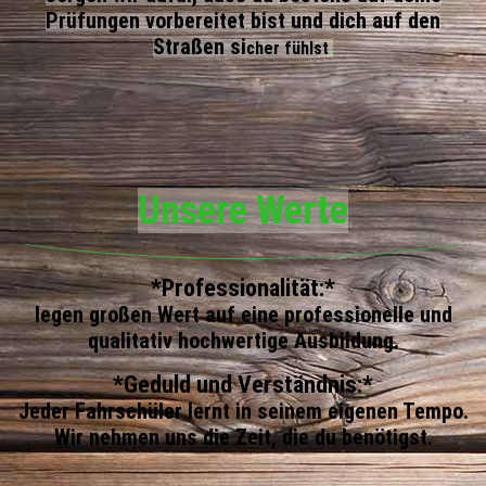
Prüfungen vorbereitet bist und dich auf den
Straßen si
cher fühlst
.
Unsere Werte
*Professionalität:*
legen großen Wert auf eine professionelle und
qualitativ hochwertige Ausbildung.
*Geduld und Verständnis:*
Jeder Fahrschüler lernt in seinem eigenen Tempo.
Wir nehmen uns die Zeit, die du benötigst
.