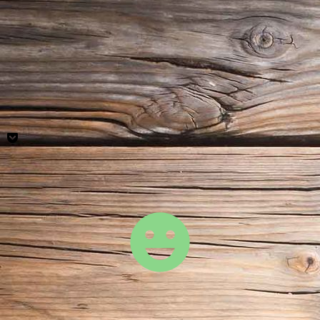
csm_verpackung_fahrenlernen_e4926566a0