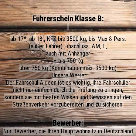
Führerschein Klasse B:
ab 17*, ab 18 , KFZ bis 3500 kg, bis Max 8 Pers.
(außer Fahrer) Einschluss AM, L,
auch mit Anhänger
– bis 750 kg
über 750 kg (Kombination max. 3500 kg)
Unsere Werte
Der Fahrschul Aldeen ist es wichtig, ihre Fahrschüler
nicht nur einfach durch die Prüfung zu bringen,
sondern sie mit besten Wissen und Gewissen auf den
Straßenverkehr vorzubereiten und zu sicheren.
Bewerber:
Nur Bewerber, die Ihren Hauptwohnsitz in Deutschland