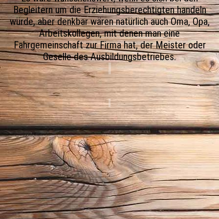
Begleitern um die Erziehungsberechtigten handeln
würde, aber denkbar wären natürlich auch Oma, Opa,
Arbeitskollegen, mit denen man eine
Fahrgemeinschaft zur Firma hat, der Meister oder
Geselle des Ausbildungsbetriebes.