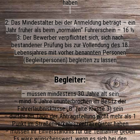
haben
2: Das Mindestalter bei der Anmeldung beträgt – ein
Jahr früher als beim „normalen“ Führerschein – 16 ½
3: Der Bewerber verpflichtet sich, sich nach
bestandener Prüfung bis zur Vollendung des 18.
Lebensjahres mit vorher benannten Personen
(Begleitpersonen) begleiten zu lassen
Begleiter:
– müssen mindestens 30 Jahre alt sein
– mind. 5 Jahre ununterbrochen im Besitz der
Fahrerlaubnisklasse „B“ (alte Klasse 3) sein
– dürfen am Tage der Antragstellung nicht mehr als 1
Punkt im Straßenverkehrszentralregister haben
– müssen ihr Einverständnis für die Teilnahme geben
Es wäre wünschenswert, wenn es sich bei den