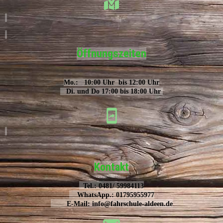
Öffnungszeiten
Mo.: 10:00 Uhr bis 12:00 Uhr
Di. und Do 17:00 bis 18:00 Uhr
Kontakt
Tel.: 0481/ 59984113
WhatsApp.: 01795955977
E-Mail: info@fahrschule-aldeen.de