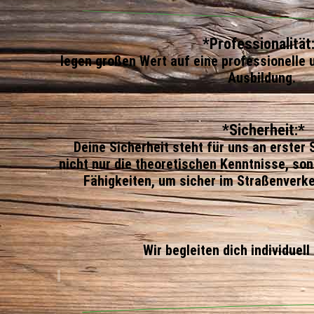
*Professionalität
legen großen Wert auf eine professionelle 
Ausbildung.
⁠*Sicherheit:*
Deine Sicherheit steht für uns an erster S
nicht nur die theoretischen Kenntnisse, so
Fähigkeiten, um sicher im Straßenverke
Wir begleiten dich individue