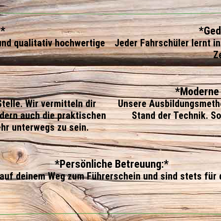
:*
*Ged
und qualitativ hochwertige
Jeder Fahrschüler lernt 
Z
*Moderne 
telle. Wir vermitteln dir
Unsere Ausbildungsmeth
ndern auch die praktischen
Stand der Technik. So
hr unterwegs zu sein.
⁠*Persönliche Betreuung:*
ll auf deinem Weg zum Führerschein und sind stets für 