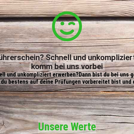
ührerschein? Schnell und unkomplizier
komm bei uns vorbei
ll und unkompliziert erwerben?
Dann bist du bei uns g
s du bestens auf deine Prüfungen vorbereitet bist und 
Unsere Werte