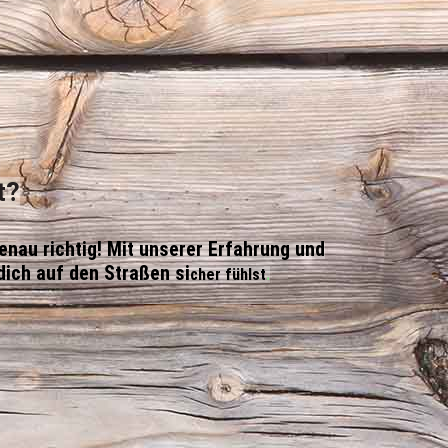
t?
enau richtig! Mit unserer Erfahrung und
dich auf den Straßen si
cher fühlst
.